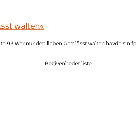
ässt walten«
93 Wer nur den lieben Gott lässt walten havde sin først
Begivenheder liste
25. oktober 2026 15:00
Bach vandrer mod lyset