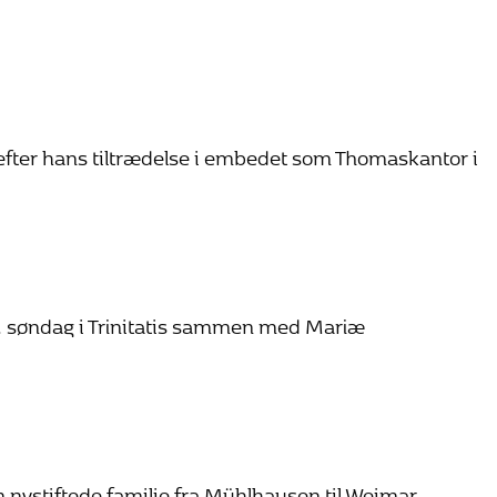
fter hans tiltrædelse i embedet som Thomaskantor i
 4. søndag i Trinitatis sammen med Mariæ
ystiftede familie fra Mühlhausen til Weimar.