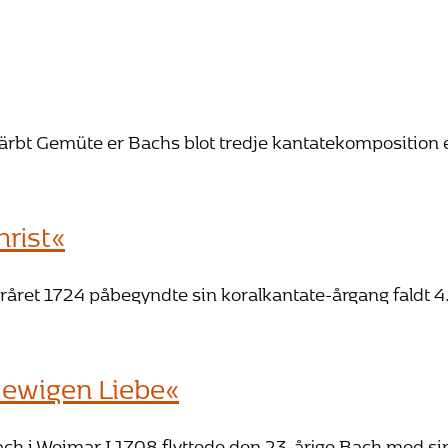
bt Gemüte er Bachs blot tredje kantatekomposition e
hrist«
 foråret 1724 påbegyndte sin koralkantate-årgang faldt
 ewigen Liebe«
i Weimar I 1708 flyttede den 23-årige Bach med sin n