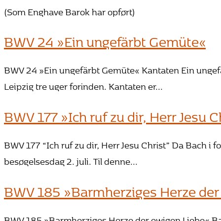
(Som Enghave Barok har opført)
BWV 24 »Ein ungefärbt Gemüte«
BWV 24 »Ein ungefärbt Gemüte« Kantaten Ein ungefär
Leipzig tre uger forinden. Kantaten er...
BWV 177 »Ich ruf zu dir, Herr Jesu C
BWV 177 “Ich ruf zu dir, Herr Jesu Christ” Da Bach i
besøgelsesdag 2. juli. Til denne...
BWV 185 »Barmherziges Herze der
BWV 185 »Barmherziges Herze der ewigen Liebe« Bach 