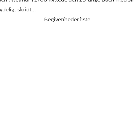
ligt skridt...
Begivenheder liste
25. oktober 2026 15:00
Bach vandrer mod lyset