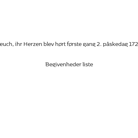
uch, ihr Herzen blev hørt første gang 2. påskedag 1724
Begivenheder liste
25. oktober 2026 15:00
Bach vandrer mod lyset