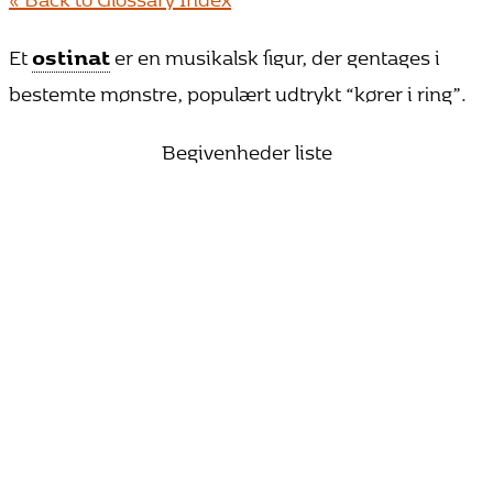
Et
ostinat
er en musikalsk figur, der gentages i
bestemte mønstre, populært udtrykt “kører i ring”.
Begivenheder liste
25. oktober 2026 15:00
Bach vandrer mod lyset