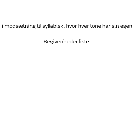
i modsætning til syllabisk, hvor hver tone har sin egen
Begivenheder liste
25. oktober 2026 15:00
Bach vandrer mod lyset