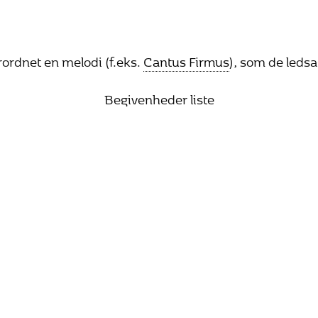
ordnet en melodi (f.eks.
Cantus Firmus
), som de leds
Begivenheder liste
25. oktober 2026 15:00
Bach vandrer mod lyset