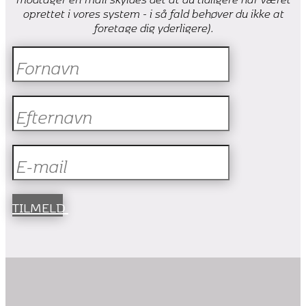
oprettet i vores system - i så fald behøver du ikke at
foretage dig yderligere).
TILMELD
Folkekirken på Vesterbro
Statens Kunstfond
Axel Muusfeldts Fond
Københavns Musikudvalg
Den Bøhmske Fond
Augustinus Fonden
Oticon Fonden
Toyota Fonden
Louis-Hansen Fonden
Nordea-fonden
DOKS
DMF
DR P2 Koncerten