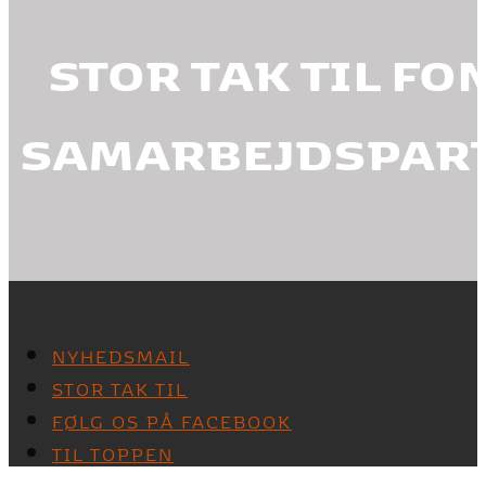
STOR TAK TIL FO
SAMARBEJDSPAR
NYHEDSMAIL
STOR TAK TIL
FØLG OS PÅ FACEBOOK
TIL TOPPEN