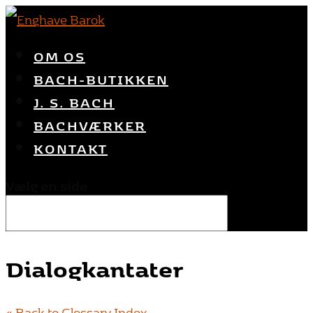
OM OS
BACH-BUTIKKEN
J. S. BACH
BACHVÆRKER
KONTAKT
Vælg en side
Dialogkantater
« Back to Glossary Index