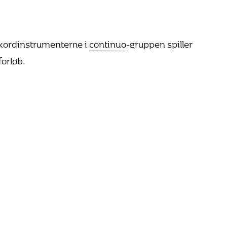
kkordinstrumenterne i
continuo
-gruppen spiller
orløb.