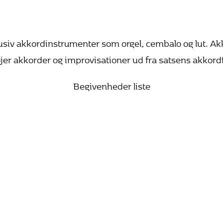
lusiv akkordinstrumenter som orgel, cembalo og lut. A
jer akkorder og improvisationer ud fra satsens akkordf
Begivenheder liste
25. oktober 2026 15:00
Bach vandrer mod lyset