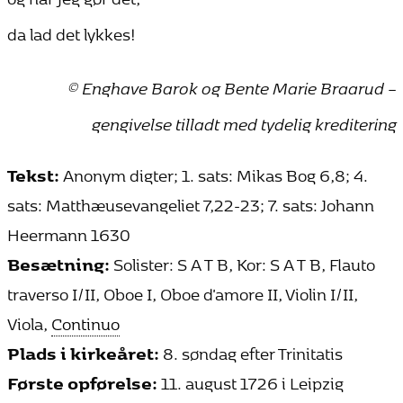
da lad det lykkes!
© Enghave Barok og Bente Marie Braarud –
gengivelse tilladt med tydelig kreditering
Tekst:
Anonym digter; 1. sats: Mikas Bog 6,8; 4.
sats: Matthæusevangeliet 7,22-23; 7. sats: Johann
Heermann 1630
Besætning:
Solister: S A T B, Kor: S A T B, Flauto
traverso I/II, Oboe I, Oboe d'amore II, Violin I/II,
Viola,
Continuo
Plads i kirkeåret:
8. søndag efter Trinitatis
Første opførelse:
11. august 1726 i Leipzig