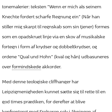
tonemalerier: teksten ”Wenn er mich als seinem
Knechte fordert scharfe Regnung ein” (Når han
stiller mig skarpt til regnskab som sin tjener) formes
som en opadskruet linje via en skov af musikalske
fortegn i form af krydser og dobbeltkrydser, og
ordene ”Qual und Hohn” (kval og hån) udbasuneres
over
formindskede
akkorder.
Med denne teologiske cliffhanger har
Leipzigmenigheden kunnet sætte sig til rette til en
god times prædiken, for derefter at blive
konfronteret med Frelseren selv i åbningen af