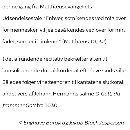
denne gang fra Matthæusevangeliets
Udsendelsestale ”Enhver, som kendes ved mig over
for mennesker, vil jeg også kendes ved over for min
fader, som er i himlene.” (Matthæus 10, 32).
I det afrundende recitativ bekræfter alten til
konsoliderende dur-akkorder at efterleve Guds vilje.
Således følger vi rettesnoren til kantatens slutkoral,
andet vers af Johann Hermanns salme
O Gott, du
frommer Gott
fra 1630.
© Enghave Barok og Jakob Bloch Jespersen –