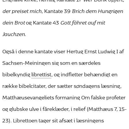
der preiset mich
, Kantate 39
Brich dem Hungrigen
dein Brot
og Kantate 43
Gott fähret auf mit
Jauchzen
.
Også i denne kantate viser Hertug Ernst Ludwig I af
Sachsen-Meiningen sig som en særdeles
bibelkyndig
librettist
, og indfletter behændigt en
række bibelcitater, der sætter søndagens læsning,
Matthæusevangeliets formaning Om falske profeter
og glubske ulve i fåreklæder, i relief (Matthæus 7, 15-
23). Librettoen tager sit afsæt i læsningens