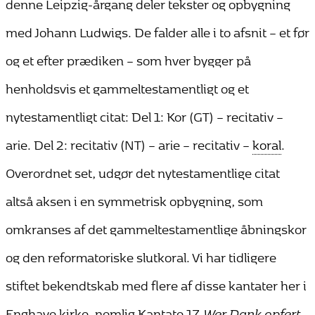
denne Leipzig-årgang deler tekster og opbygning
med Johann Ludwigs. De falder alle i to afsnit – et før
og et efter prædiken – som hver bygger på
henholdsvis et gammeltestamentligt og et
nytestamentligt citat: Del 1: Kor (GT) – recitativ –
arie. Del 2: recitativ (NT) – arie – recitativ –
koral
.
Overordnet set, udgør det nytestamentlige citat
altså aksen i en symmetrisk opbygning, som
omkranses af det gammeltestamentlige åbningskor
og den reformatoriske slutkoral. Vi har tidligere
stiftet bekendtskab med flere af disse kantater her i
Enghave kirke, nemlig Kantate 17
Wer Dank opfert,