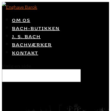
OM OS
BACH-BUTIKKEN
J. S. BACH
BACHVÆRKER
KONTAKT
Vælg en side
BWV 45 »Es ist dir gesagt,