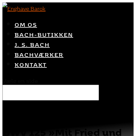
OM OS
BACH-BUTIKKEN
J. S. BACH
BACHVÆRKER
KONTAKT
Vælg en side
BWV 125 »Mit Fried und