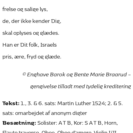
frelse og salige lys,
de, der ikke kender Dig,
skal oplyses og glædes.
Han er Dit folk, Israels
pris, ære, fryd og glæde.
© Enghave Barok og Bente Marie Braarud –
gengivelse tilladt med tydelig kreditering
Tekst:
1., 3. & 6. sats: Martin Luther 1524; 2. & 5.
sats: omarbejdet af anonym digter
Besætning:
Solister: A T B, Kor: S A T B, Horn,
Flauto traverso, Oboe, Oboe d'amore, Violin I/II,