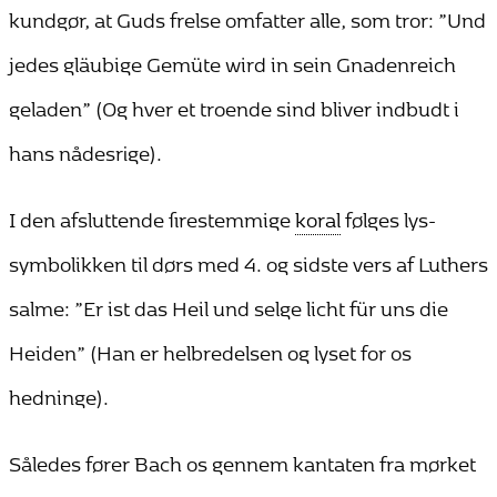
kundgør, at Guds frelse omfatter alle, som tror: ”Und
jedes gläubige Gemüte wird in sein Gnadenreich
geladen” (Og hver et troende sind bliver indbudt i
hans nådesrige).
I den afsluttende firestemmige
koral
følges lys-
symbolikken til dørs med 4. og sidste vers af Luthers
salme: ”Er ist das Heil und selge licht für uns die
Heiden” (Han er helbredelsen og lyset for os
hedninge).
Således fører Bach os gennem kantaten fra mørket