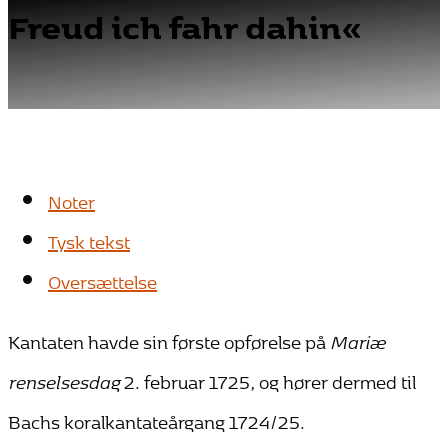
Freud ich fahr dahin«
Noter
Tysk tekst
Oversættelse
Kantaten havde sin første opførelse på
Mariæ
renselsesdag
2. februar 1725, og hører dermed til
Bachs koralkantateårgang 1724/25.