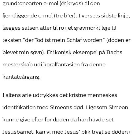
grundtonearten e-mol (ét kryds) til den
fjerntliggende c-mol (tre b’er). I versets sidste linje,
lægges satsen atter til ro i et gravmørkt leje til
teksten ”der Tod ist mein Schlaf worden” (døden er
blevet min søvn). Et ikonisk eksempel på Bachs
mesterskab udi koralfantasien fra denne
kantateårgang.
I altens arie udtrykkes det kristne menneskes
identifikation med Simeons død. Ligesom Simeon
kunne give efter for døden da han havde set
Jesusbarnet, kan vi med Jesus’ blik trygt se døden i