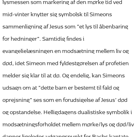
lysmessen som markering af den mørke tid ved
mid-vinter knytter sig symbolsk til Simeons
sammenligning af Jesus som ”et lys til åbenbaring
for hedninger”. Samtidig findes i
evangelielæsningen en modsætning mellem liv og
død, idet Simeon med fyldestgørelsen af profetien
melder sig klar til at dø. Og endelig, kan Simeons
udsagn om at ”dette barn er bestemt til fald og
oprejsning” ses som en forudsigelse af Jesus’ død
og opstandelse. Helligdagens dualistiske symbolik i
modsætningsforholdet mellem mørke/lys og død/liv
danner ligeledes udgangspunkt for Bachs kantate.