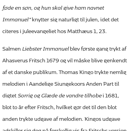
føde en søn, og hun skal give ham navnet
Immanuel”
knytter sig naturligt til julen, idet det
citeres i juleevangeliet hos Matthæus 1, 23.
Salmen
Liebster Immanuel
blev første gang trykt af
Ahasverus Fritsch 1679 og vil måske blive genkendt
af et danske publikum. Thomas Kingo trykte nemlig
melodien i Aandelige Siungekoors Anden Part til
digtet
Sorrig og Glæde de vandre tilhobe
i 1681,
blot to år efter Fritsch, hvilket gør det til den blot
anden trykte udgave af melodien. Kingos udgave
adskiller sig dog på forskellig vis fra Fritschs version,