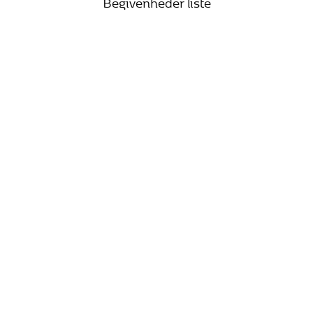
Begivenheder liste
25. oktober 2026 15:00
Bach vandrer mod lyset