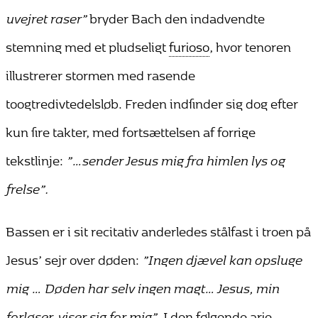
uvejret raser”
bryder Bach den indadvendte
stemning med et pludseligt
furioso
, hvor tenoren
illustrerer stormen med rasende
toogtredivtedelsløb. Freden indfinder sig dog efter
kun fire takter, med fortsættelsen af forrige
tekstlinje:
”…sender Jesus mig fra himlen lys og
frelse”.
Bassen er i sit recitativ anderledes stålfast i troen på
Jesus’ sejr over døden:
”Ingen djævel kan opsluge
mig … Døden har selv ingen magt… Jesus, min
forløser, viser sig for mig”.
I den følgende arie