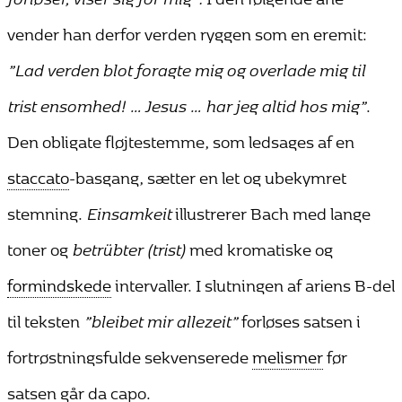
vender han derfor verden ryggen som en eremit:
”Lad verden blot foragte mig og overlade mig til
trist ensomhed! … Jesus … har jeg altid hos mig”
.
Den obligate fløjtestemme, som ledsages af en
staccato
-basgang, sætter en let og ubekymret
stemning.
Einsamkeit
illustrerer Bach med lange
toner og
betrübter (trist)
med kromatiske og
formindskede
intervaller. I slutningen af ariens B-del
til teksten
”bleibet mir allezeit”
forløses satsen i
fortrøstningsfulde sekvenserede
melismer
før
satsen går da capo.