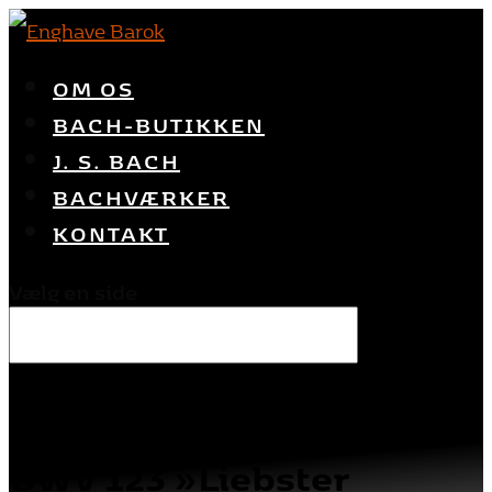
OM OS
BACH-BUTIKKEN
J. S. BACH
BACHVÆRKER
KONTAKT
Vælg en side
BWV 123 »Liebster