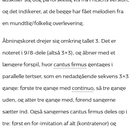
og det indikerer, at de begge har fået melodien fra
en mundtlig/folkelig overlevering.
Åbningskoret drejer sig omkring tallet 3. Det er
noteret i 9/8-dele (altså 3×3), og åbner med et
længere forspil, hvor
cantus firmus
gentages i
parallelle tertser, som en nedadgående sekvens 3×3
gange: første tre gange med
continuo
, så tre gange
uden, og atter tre gange med, førend sangerne
sætter ind. Også sangernes cantus firmus deles op i
tre: først en for-imitation af alt (kontratenor) og