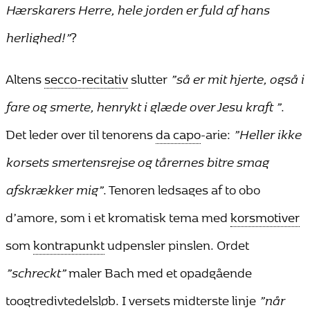
Hærskarers Herre, hele jorden er fuld af hans
herlighed!”
?
Altens
secco-recitativ
slutter
”så er mit hjerte, også i
fare og smerte, henrykt i glæde over Jesu kraft ”
.
Det leder over til tenorens
da capo
-arie:
”Heller ikke
korsets smertensrejse og tårernes bitre smag
afskrækker mig”
. Tenoren ledsages af to obo
d’amore, som i et kromatisk tema med
korsmotiver
som
kontrapunkt
udpensler pinslen. Ordet
”schreckt”
maler Bach med et opadgående
toogtredivtedelsløb. I versets midterste linje
”når