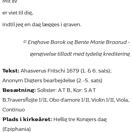
er viet til dig,
indtil jeg en dag lægges i graven.
© Enghave Barok og Bente Marie Braarud -
gengivelse tilladt med tydelig kreditering
Tekst:
Ahasverus Fritschi 1679 (1. & 6. sats);
Anonym Digters bearbejdelse (2.-5. sats)
Besætning:
Solister: A T B, Kor: S A T
B,Traversfløjte I/II, Obo d'amore I/II, Violin I/II, Viola,
Continuo
Plads i kirkeåret:
Hellig tre Kongers dag
(Epiphania)