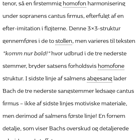
tenor, så en firstemmig
homofon
harmonisering
under sopranens cantus firmus, efterfulgt af en
efter-imitation i fløjterne. Denne 3×3-struktur
gennemføres i de to
stollen
, men varieres til teksten
”komm nur bald!”
hvor udbrud i de tre nederste
stemmer, bryder satsens forholdsvis
homofone
struktur. I sidste linje af salmens
abgesang
lader
Bach de tre nederste sangstemmer ledsage cantus
firmus – ikke af sidste linjes motiviske materiale,
men derimod af salmens første linje! En fornem
detalje, som viser Bachs overskud og detaljerede
arbejde med stoffet.